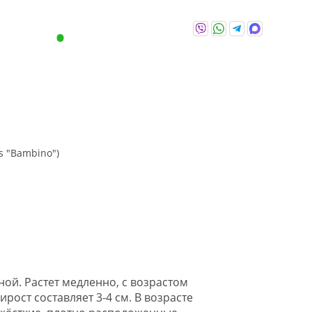
-86-86
+375 (29) 646-86-86
озница
Viber,
WhatsApp,
Telegram,
Max
ЕНИЯ
О
ПОЛЕЗНЫ
АКЦИИ
НАС
СОВЕТЫ
s "Bambino")
ДР
КИПАРИСОВИК
ЛИСТВЕННИЦА
МЕТАС
ой. Растет медленно, с возрастом
ост составляет 3-4 см. В возрасте