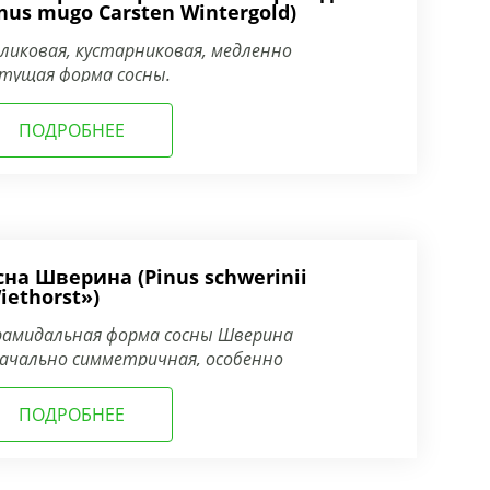
inus mugo Carsten Wintergold)
ликовая, кустарниковая, медленно
тущая форма сосны.
ПОДРОБНЕЕ
сна Шверина (Pinus schwerinii
iethorst»)
амидальная форма сосны Шверина
ачально симметричная, особенно
влекающая правильностью линий.
ПОДРОБНЕЕ