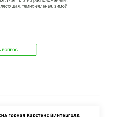
, жёсткие, плотно расположенные.
 блестящая, темно-зеленая, зимой
Ь ВОПРОС
сна горная Карстенс Винтерголд