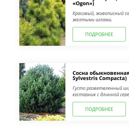
«Ogon»)
Красивый, живописный с
желтыми иглами.
ПОДРОБНЕЕ
Сосна обыкновенная
Sylvestris Compacta)
Густо разветвленный ши
кустарник с длинной сер
ПОДРОБНЕЕ