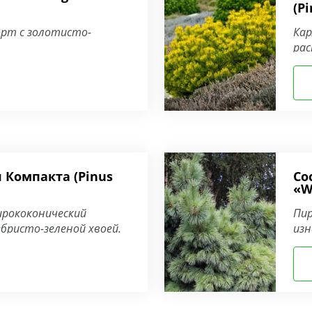
(P
орт с золотисто-
Кар
рас
 Компакта (Pinus
Со
«W
рококонический
Пир
ебристо-зеленой хвоей.
изн
при