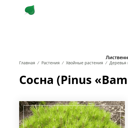
КУСТАРНИКИ
ЛИСТВЕННЫЕ 
Лиственн
Главная
Растения
Хвойные растения
Деревья 
РОЗА
БЕРЕЗА
САМШИТ
ВЯЗ
СИРЕНЬ
ДУБ
СКУМПИЯ
ИВА
КАРАГА
СП
Сосна (Pinus «Bam