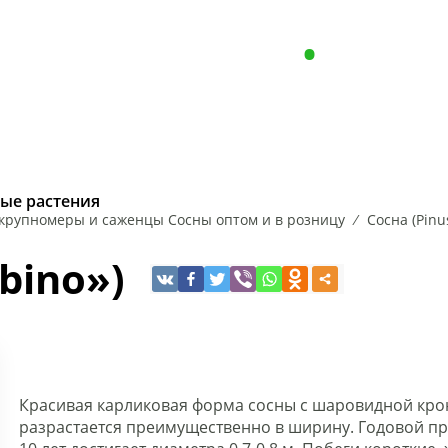
Пн - Пт с 8.00 до 17.00
+375 (29) 646
Сб-Вc: Выходной
Опт, р
РАСТЕНИЯ
ХВОЙНЫЕ РАСТ
ые растения
крупномеры и саженцы Сосны оптом и в розницу
Сосна (Pinu
НА
ИРЕЯ
КЛЕН
ЧУБУШНИК
ЛЕЩИНА
ЛИПА
РЯБИНА
ЕЛЬ
КЕ
bino»)
Красивая карликовая форма сосны c шаровидной крон
разрастается преимущественно в ширину. Годовой прир