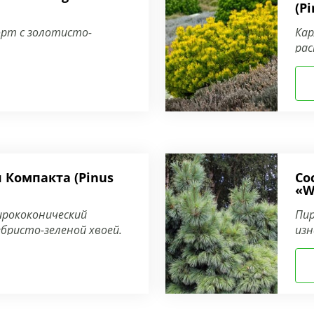
(P
орт с золотисто-
Кар
рас
 Компакта (Pinus
Со
«W
рококонический
Пир
ебристо-зеленой хвоей.
изн
при