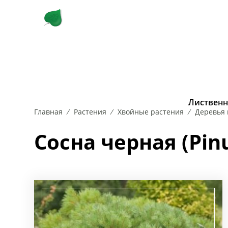
КУСТАРНИКИ
ЛИСТВЕННЫЕ 
Лиственн
Главная
Растения
Хвойные растения
Деревья 
РОЗА
БЕРЕЗА
САМШИТ
ВЯЗ
СИРЕНЬ
ДУБ
СКУМПИЯ
ИВА
КАРАГА
СП
Сосна черная (Pin