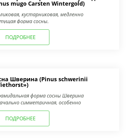
inus mugo Carsten Wintergold)
ликовая, кустарниковая, медленно
тущая форма сосны.
ПОДРОБНЕЕ
сна Шверина (Pinus schwerinii
iethorst»)
амидальная форма сосны Шверина
ачально симметричная, особенно
влекающая правильностью линий.
ПОДРОБНЕЕ