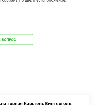
лы собраны по две. Местоположение:
Ь ВОПРОС
сна горная Карстенс Винтерголд