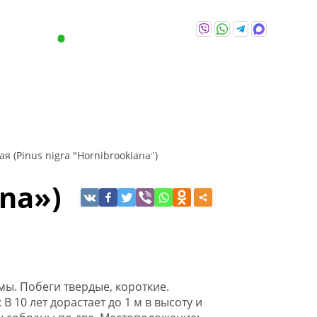
-86-86
+375 (29) 646-86-86
озница
Viber,
WhatsApp,
Telegram,
Max
ЕНИЯ
О
ПОЛЕЗНЫ
АКЦИИ
НАС
СОВЕТЫ
я (Pinus nigra "Hornibrookiana")
ДР
КИПАРИСОВИК
ЛИСТВЕННИЦА
МЕТАС
ana»)
мы. Побеги твердые, короткие.
10 лет дорастает до 1 м в высоту и