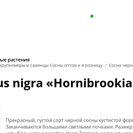
Пн - Пт с 8.00 до 17.00
+375 (29) 646
Сб-Вc: Выходной
Опт, р
РАСТЕНИЯ
ХВОЙНЫЕ РАСТ
ые растения
крупномеры и саженцы Сосны оптом и в розницу
Сосна черна
НА
ИРЕЯ
КЛЕН
ЧУБУШНИК
ЛЕЩИНА
ЛИПА
РЯБИНА
ЕЛЬ
КЕ
us nigra «Hornibrooki
Прекрасный, густой сорт черной сосны кустистой фор
Заканчиваются большими светлыми почками. Размер: В 