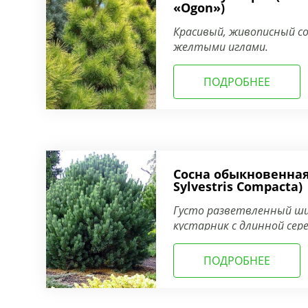
«Ogon»)
Красивый, живописный с
желтыми иглами.
ПОДРОБНЕЕ
Сосна обыкновенная
Sylvestris Compacta)
Густо разветвленный ши
кустарник с длинной сер
ПОДРОБНЕЕ