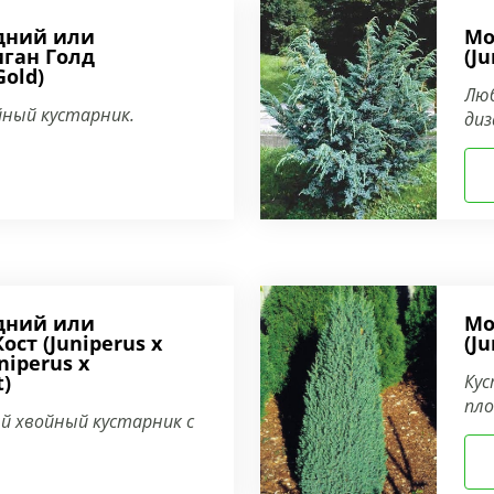
дний или
Мо
ган Голд
(J
Gold)
Лю
йный кустарник.
диз
дний или
Мо
ст (Juniperus x
(Ju
niperus x
t)
Кус
пл
 хвойный кустарник с