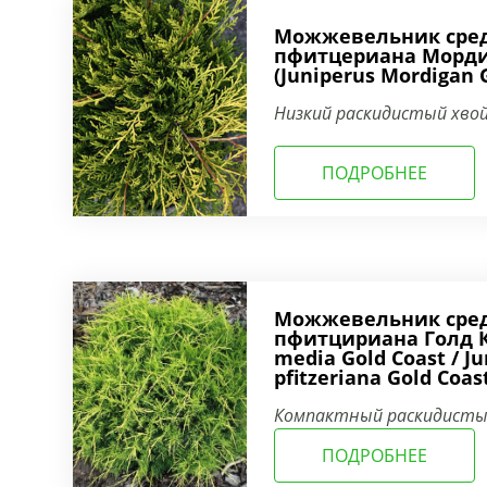
Можжевельник сре
пфитцериана Морди
(Juniperus Mordigan 
Низкий раскидистый хво
ПОДРОБНЕЕ
Можжевельник сре
пфитцириана Голд Ко
media Gold Coast / Ju
pfitzeriana Gold Coas
Компактный раскидистый
изящными ветвями.
ПОДРОБНЕЕ