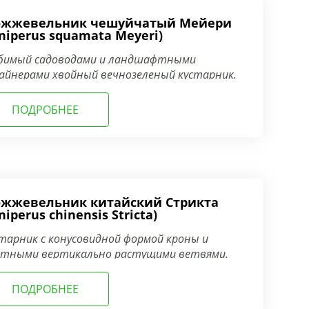
жжевельник чешуйчатый Мейери
uniperus squamata Meyeri)
бимый садоводами и ландшафтными
айнерами хвойный вечнозеленый кустарник.
ПОДРОБНЕЕ
жжевельник китайский Стрикта
niperus chinensis Stricta)
тарник с конусовидной формой кроны и
отными вертикально растущими ветвями.
ПОДРОБНЕЕ