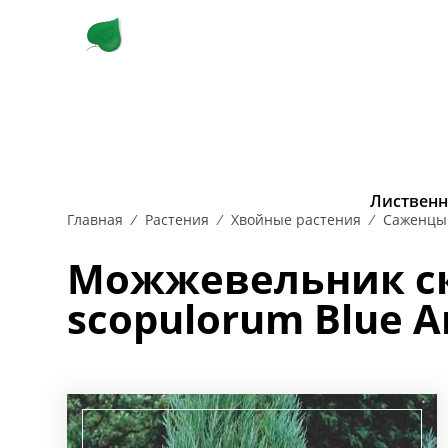
КУСТАРНИКИ
ЛИСТВЕННЫЕ 
Лиственн
Главная
Растения
Хвойные растения
Саженцы 
РОЗА
БЕРЕЗА
САМШИТ
ВЯЗ
СИРЕНЬ
ДУБ
СКУМПИЯ
ИВА
КАРАГА
СП
Можжевельник ск
scopulorum Blue A