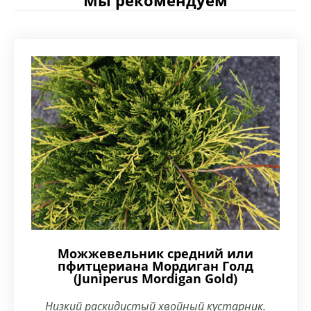
Мы рекомендуем
Можжевельник средний или
пфитцериана Мордиган Голд
(Juniperus Mordigan Gold)
Низкий раскидистый хвойный кустарник.