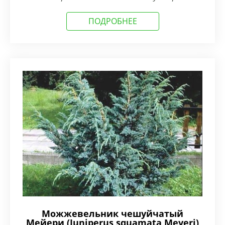
ПОДРОБНЕЕ
Можжевельник чешуйчатый
Мейери (Juniperus squamata Meyeri)