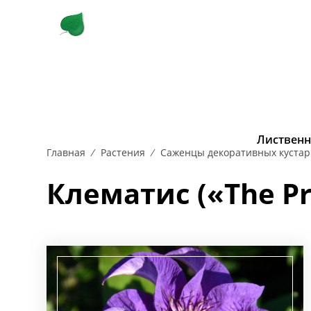
КУСТАРНИКИ
ЛИСТВЕННЫЕ 
Лиственн
Главная
Растения
Саженцы декоративных кустар
РОЗА
БЕРЕЗА
САМШИТ
ВЯЗ
СИРЕНЬ
ДУБ
СКУМПИЯ
ИВА
КАРАГА
СП
Клематис («The Pr