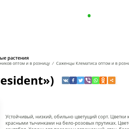
Пн - Пт с 8.00 до 17.00
+375 (29) 646
Сб-Вc: Выходной
Опт, р
РАСТЕНИЯ
ХВОЙНЫЕ РАСТ
ые растения
ников оптом и в розницу
Саженцы Клематиса оптом и в розн
НА
ИРЕЯ
КЛЕН
ЧУБУШНИК
ЛЕЩИНА
ЛИПА
РЯБИНА
ЕЛЬ
КЕ
esident»)
Устойчивый, низкий, обильно цветущий сорт. Цветки 
красными тычинками на бело-розовых прутиках. Цветё