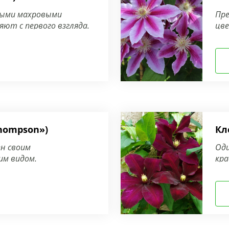
ными махровыми
Пре
ют с первого взгляда.
цве
Thompson»)
Кл
н своим
Оди
им видом.
кр