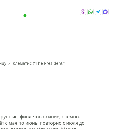
-86-86
+375 (29) 646-86-86
озница
Viber,
WhatsApp,
Telegram,
Max
ЕНИЯ
О
ПОЛЕЗНЫ
АКЦИИ
НАС
СОВЕТЫ
ицу
Клематис ("The President")
ДР
КИПАРИСОВИК
ЛИСТВЕННИЦА
МЕТАС
крупные, фиолетово-синие, с тёмно-
т с мая по июнь, повторно с июля до