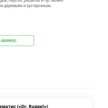
док, пергол, решёток и пр. Может
м деревьям и кустарникам.
Ь ВОПРОС
ематис («Dr. Ruppel»)