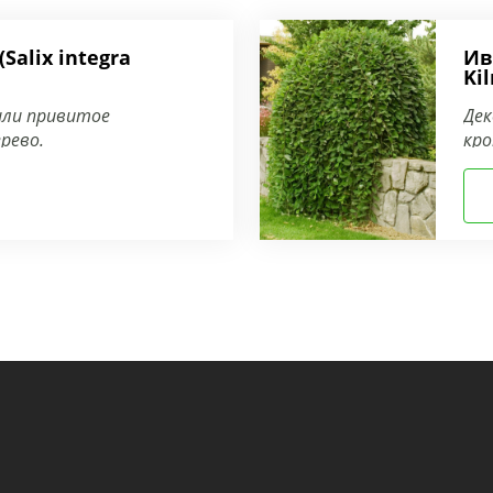
Salix integra
Ив
Ki
или привитое
Дек
рево.
кро