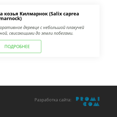
а козья Kилмарнок (Salix caprea
lmarnock)
оративное деревце с небольшой плакучей
ной, свисающими до земли побегами.
ПОДРОБНЕЕ
Разработка сайта: