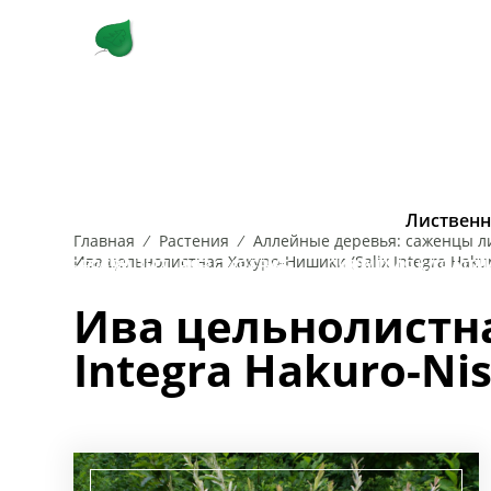
КУСТАРНИКИ
ЛИСТВЕННЫЕ 
Лиственн
Главная
Растения
Аллейные деревья: cаженцы л
Ива цельнолистная Хакуро-Нишики (Salix Integra Hakur
РОЗА
БЕРЕЗА
САМШИТ
ВЯЗ
СИРЕНЬ
ДУБ
СКУМПИЯ
ИВА
КАРАГА
СП
Ива цельнолистна
Integra Hakuro-Nis