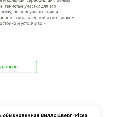
я и колючая, серебристая с белым
, тенистые участки для его
засуху, но переувлажнения и
лавное – незасоленной и не слишком
остойко и устойчиво к
Ь ВОПРОС
ь обыкновенная Виллс Цверг (Picea