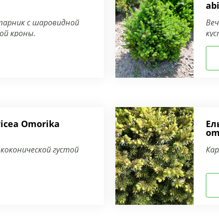
abi
тарник с шаровидной
Ве
ой кроны.
кус
Picea Omorika
Ел
om
коконической густой
Кар