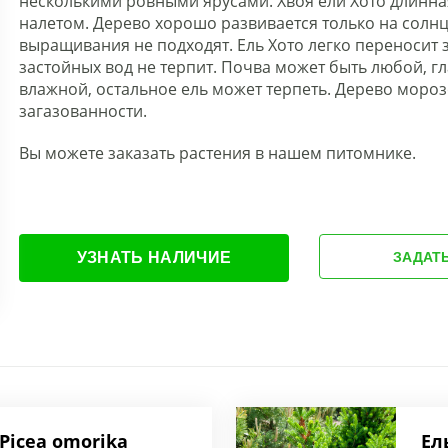
несколькими ровными ярусами. Хвоя ели Хото длинна
налетом. Дерево хорошо развивается только на солнце
выращивания не подходят. Ель Хото легко переносит 
застойных вод не терпит. Почва может быть любой, г
влажной, остальное ель может терпеть. Дерево мороз
загазованности.
Вы можете заказать растения в нашем питомнике.
УЗНАТЬ НАЛИЧИЕ
ЗАДАТ
(Picea omorika
Ел