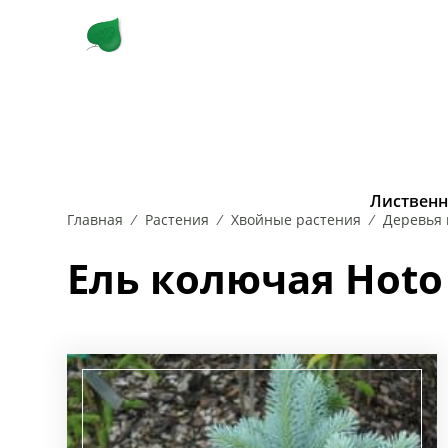
КУСТАРНИКИ
ЛИСТВЕННЫЕ 
Лиственн
Главная
Растения
Хвойные растения
Деревья 
РОЗА
БЕРЕЗА
САМШИТ
ВЯЗ
СИРЕНЬ
ДУБ
СКУМПИЯ
ИВА
КАРАГА
СП
Ель колючая Hoto 