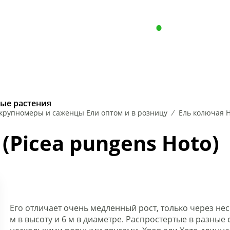
Пн - Пт с 8.00 до 17.00
+375 (29) 646
Сб-Вc: Выходной
Опт, р
РАСТЕНИЯ
ХВОЙНЫЕ РАСТ
ые растения
крупномеры и саженцы Ели оптом и в розницу
Ель колючая H
НА
ИРЕЯ
КЛЕН
ЧУБУШНИК
ЛЕЩИНА
ЛИПА
РЯБИНА
ЕЛЬ
КЕ
(Picea pungens Hoto)
Его отличает очень медленный рост, только через неск
м в высоту и 6 м в диаметре. Распростертые в разные