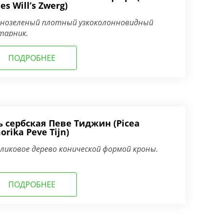
es Will’s Zwerg)
чнозеленый плотный узкоколонновидный
тарник.
ПОДРОБНЕЕ
ь сербская Певе Тиджин (Picea
orika Peve Tijn)
ликовое дерево конической формой кроны.
ПОДРОБНЕЕ